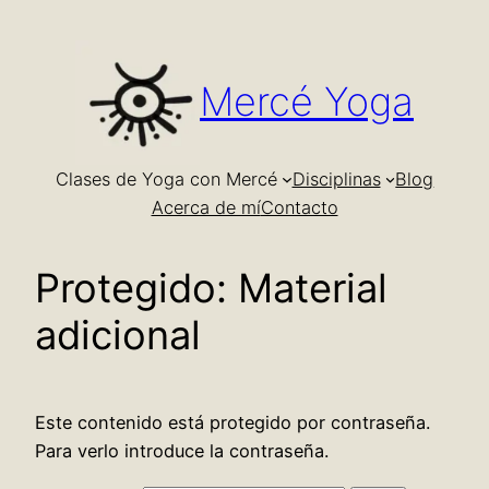
Saltar
al
contenido
Mercé Yoga
Clases de Yoga con Mercé
Disciplinas
Blog
Acerca de mí
Contacto
Protegido: Material
adicional
Este contenido está protegido por contraseña.
Para verlo introduce la contraseña.