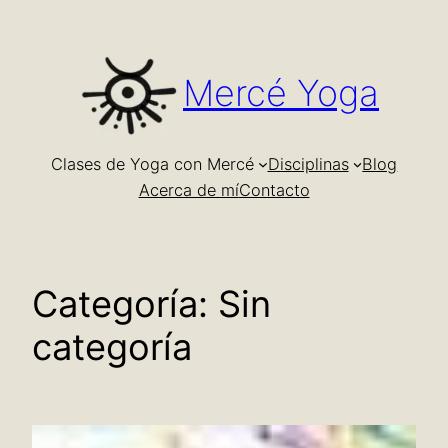
Saltar
al
contenido
Mercé Yoga
Clases de Yoga con Mercé
Disciplinas
Blog
Acerca de mí
Contacto
Categoría:
Sin
categoría